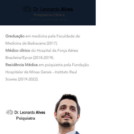
Psiquiatria Clínica
CRMMG 72976 / RQE 54494
Graduação
em medicina pela Faculdade de
Medicina de Barbacena (2017).
Médico clínico
do Hospital da Força Aérea
Brasileira/Epcar
(2018-2019)
.
Residência Médica
em psiquiatria pela Fundação
Hospitalar de Minas Gerais - Instituto Raul
Soares
(2019-2022)
.
Psiquiatra