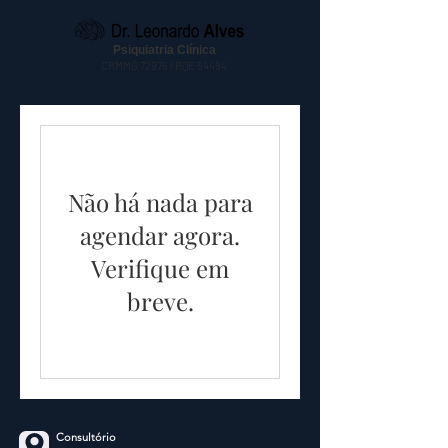
Psiquiatria Clínica
CRMMG 72976 / RQE 54494
Não há nada para
agendar agora.
Verifique em
breve.
Consultório